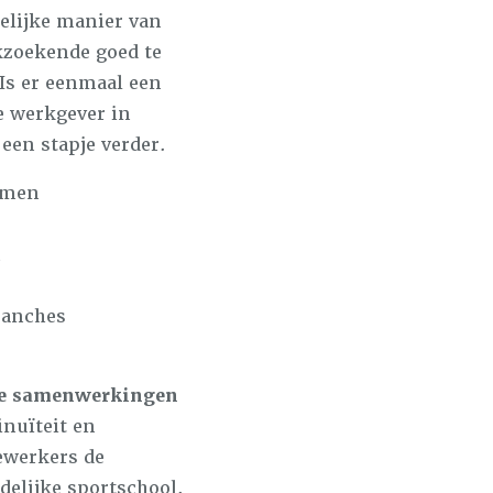
delijke manier van
kzoekende goed te
 Is er eenmaal een
e werkgever in
 een stapje verder.
amen
n
ranches
ige samenwerkingen
inuïteit en
ewerkers de
delijke sportschool.