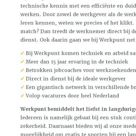
technische kennis met een efficiënte en dui
werken. Door zowel de werkgever als de wer
leren kennen, weten we precies of het klikt.
match? Dan treedt de werknemer direct bij d
dienst. Ook daarin gaan we bij Werkpunt net
✓
Bij Werkpunt komen techniek en arbeid s
✓
Meer dan 15 jaar ervaring in de techniek
✓
Betrokken jobcoaches voor werkzoekende
✓
Direct in dienst bij de ideale werkgever
✓
Een gigantisch netwerk in verschillende b
✓
Volop vacatures door heel Nederland
Werkpunt bemiddelt het liefst in langdur
Iedereen is namelijk gebaat bij een stuk cont
zekerheid. Daarnaast bieden wij al onze med
mogelijkheid om gratis te sporten bij een lan