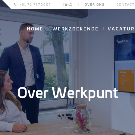
+31 72 7370007
OVER ONS
CONTACT
HOME
WERKZOEKENDE
VACATUR
Over Werkpunt