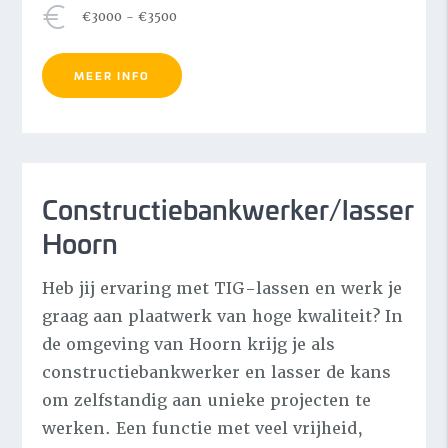
€3000 - €3500
Aalsmeer
Alkmaar
MEER INFO
Almere
Alphen aan den Rijn
Amersfoort
Constructiebankwerker/lasser
MEER TONEN
Hoorn
Opleiding
Heb jij ervaring met TIG-lassen en werk je
graag aan plaatwerk van hoge kwaliteit? In
LBO
de omgeving van Hoorn krijg je als
constructiebankwerker en lasser de kans
MBO
om zelfstandig aan unieke projecten te
HBO
werken. Een functie met veel vrijheid,