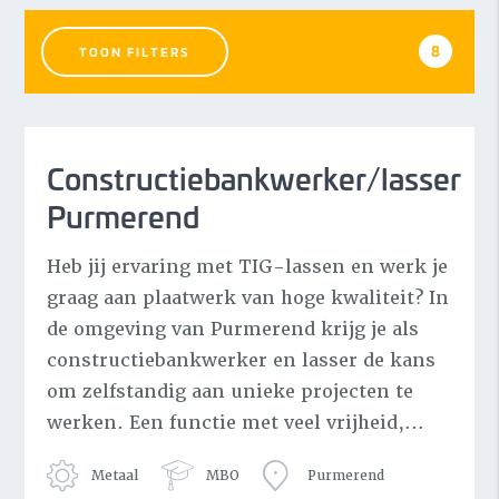
8
TOON FILTERS
Branches
Constructiebankwerker/lasser
Automotive
Automotive
Purmerend
Bouw
Bouw
Elektrotechniek
Heb jij ervaring met TIG-lassen en werk je
Elektrotechniek
graag aan plaatwerk van hoge kwaliteit? In
GWW
GWW
de omgeving van Purmerend krijg je als
Industrie
Industrie
constructiebankwerker en lasser de kans
om zelfstandig aan unieke projecten te
MEER TONEN
werken. Een functie met veel vrijheid,...
Locatie
Metaal
MBO
Purmerend