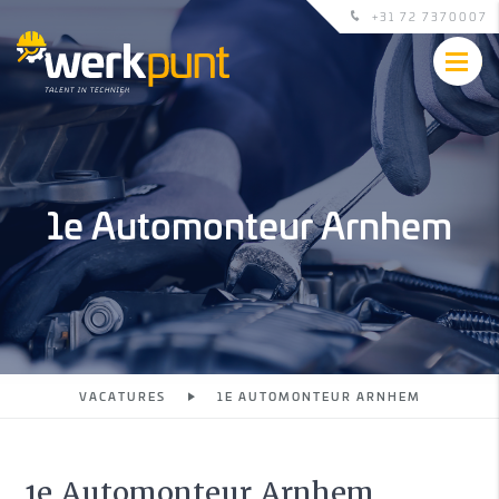
+31 72 7370007
1e Automonteur Arnhem
VACATURES
1E AUTOMONTEUR ARNHEM
1e Automonteur Arnhem