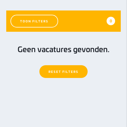
0
TOON FILTERS
Branches
Geen vacatures gevonden.
Automotive
Automotive
Bouw
Bouw
RESET FILTERS
Elektrotechniek
Elektrotechniek
GWW
GWW
Industrie
Industrie
MEER TONEN