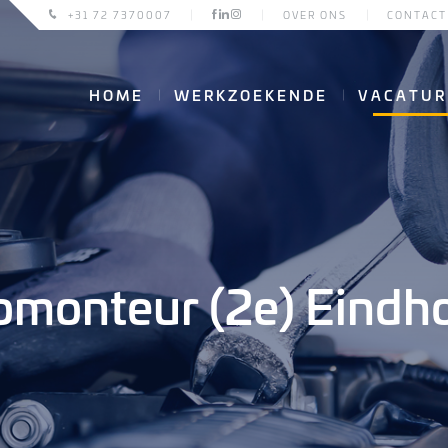
+31 72 7370007
OVER ONS
CONTACT
HOME
WERKZOEKENDE
VACATUR
omonteur (2e) Eindh