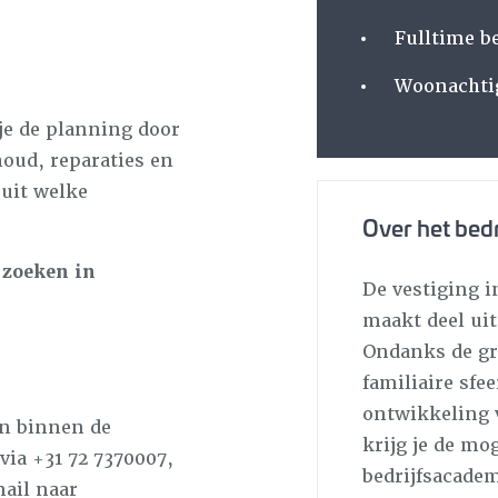
Fulltime b
Woonachti
e de planning door
houd, reparaties en
 uit welke
Over het bedr
 zoeken in
De vestiging 
maakt deel uit
Ondanks de gro
familiaire sfe
ontwikkeling v
en binnen de
krijg je de mo
ia +31 72 7370007,
bedrijfsacade
ail naar