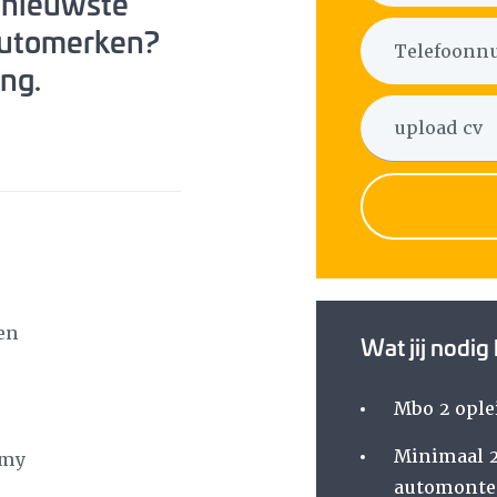
 nieuwste
automerken?
ing.
en
Wat jij nodig
Mbo 2 ople
Minimaal 2 
emy
automonte