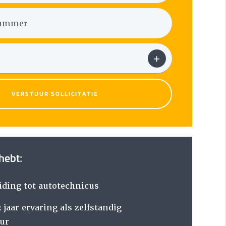
VERSTUUR SOLLICITATIE
 hebt:
iding tot autotechnicus
jaar ervaring als zelfstandig
ur